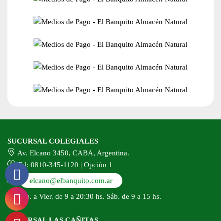
SUCURSAL COLEGIALES
Av. Elcano 3450, CABA, Argentina.
Tel: 0810-345-1120 | Opción 1
elcano@elbanquito.com.ar
Lun. a Vier. de 9 a 20:30 hs. Sáb. de 9 a 15 hs.
SUCURSAL LAS CAÑITAS