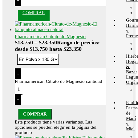
+
COMPRAR
Gour
Harin
y
Preme
Pharmamerican Citrato de Magnesio
$
13.750
–
$
23.350
Rango de precios:
desde $13.750 hasta $23.350
Hierb
Hogar
&
Bazar
-
Legum
Pharmamerican Citrato de Magnesio cantidad
Orgán
+
Panif
Pastas
de
COMPRAR
Maní
Este producto tiene varias variantes. Las
y
opciones se pueden elegir en la página del
Miel
producto