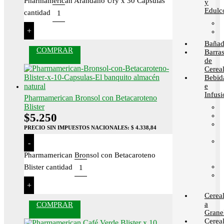
Pharmamerican Arándano Ury x 30 Cápsulas
y
Edulc
cantidad
+
Bañad
COMPRAR
Barra
de
Cerea
Bebid
e
Infusi
Pharmamerican Bronsol con Betacaroteno
Blister
$
5.250
PRECIO SIN IMPUESTOS NACIONALES:
$ 4.338,84
-
Pharmamerican Bronsol con Betacaroteno
Blister cantidad
+
Cerea
a
COMPRAR
Grane
Cerea