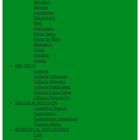
Heladera
Helados
Legumbres
Mermeladas
Miel
Panificados
Pastas Secas
Pastas de Maní
Repostería
Salsas
Semillas
Snacks
SIN TACC
Celíacos
Celíacos Golosinas
Celíacos Heladera
Celíacos Panificados
Celíacos Pastas Secas
Celíacos Premezclas
SALUD & BELLEZA
Cosmética Natural
Suplementos
Suplementos Deportivos
Tinturas Madre
BEBIDAS & INFUSIONES
Café