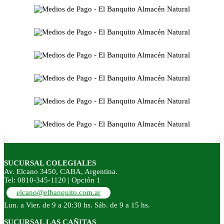
SUCURSAL COLEGIALES
Av. Elcano 3450, CABA, Argentina.
Tel: 0810-345-1120 | Opción 1
elcano@elbanquito.com.ar
Lun. a Vier. de 9 a 20:30 hs. Sáb. de 9 a 15 hs.
SUCURSAL LAS CAÑITAS