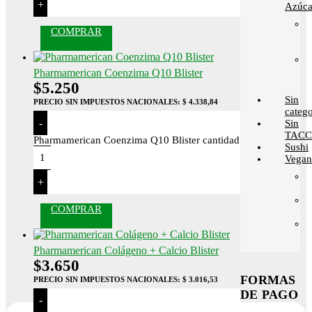
+
Azúca
COMPRAR
Pharmamerican Coenzima Q10 Blister
$
5.250
Sin
PRECIO SIN IMPUESTOS NACIONALES:
$ 4.338,84
catego
-
Sin
TACC
Pharmamerican Coenzima Q10 Blister cantidad
Sushi
Vega
+
COMPRAR
Pharmamerican Colágeno + Calcio Blister
$
3.650
FORMAS
PRECIO SIN IMPUESTOS NACIONALES:
$ 3.016,53
DE PAGO
-