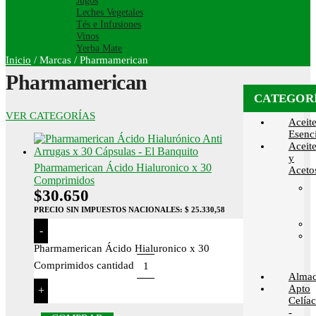
Jugos
Leches Vegetales
Tés e Infusiones
Vinos
Yerba Mate
Inicio
/
Marcas
/
Pharmamerican
Pharmamerican
CATEGOR
VER CATEGORÍAS
Aceit
Esenci
Aceit
y
Pharmamerican Ácido Hialuronico x 30
Aceto
Comprimidos
$
30.650
PRECIO SIN IMPUESTOS NACIONALES:
$ 25.330,58
-
Pharmamerican Ácido Hialuronico x 30
Comprimidos cantidad
Alma
Apto
+
Celía
-