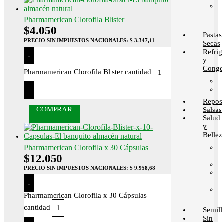
Pharmamerican Clorofila Blister
$
4.050
Pastas
PRECIO SIN IMPUESTOS NACIONALES:
$ 3.347,11
Secas
Refri
-
y
Conge
Pharmamerican Clorofila Blister cantidad
+
Repos
COMPRAR
Salsas
Salud
y
Belle
Pharmamerican Clorofila x 30 Cápsulas
$
12.050
PRECIO SIN IMPUESTOS NACIONALES:
$ 9.958,68
-
Pharmamerican Clorofila x 30 Cápsulas
cantidad
Semill
Sin