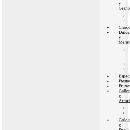
y
Grano
Choco
Dulce
y
Merme
Espec
Fiesta
Frutas
Gallet
y
Arroci
Golos
y
Snack