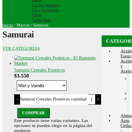
Jugos
Leches Vegetales
Tés e Infusiones
Vinos
Yerba Mate
Inicio
/
Marcas
/
Samurai
Samurai
CATEGOR
VER CATEGORÍAS
Aceit
Esenci
Aceit
y
Samurai Cereales Proteicos
Aceto
$
3.550
Samurai Cereales Proteicos cantidad
-
+
COMPRAR
Alma
Este producto tiene varias variantes. Las
Apto
opciones se pueden elegir en la página del
Celía
producto
-