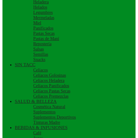
Heladera
Helados
Legumbres
Mermeladas
Miel
Panificados
Pastas Secas
Pastas de Maní
Repostería
Salsas
Semillas
Snacks
SIN TACC
Celíacos
Celíacos Golosinas
Celíacos Heladera
Celíacos Panificados
Celíacos Pastas Secas
Celíacos Premezclas
SALUD & BELLEZA
Cosmética Natural
Suplementos
Suplementos Deportivos
Tinturas Madre
BEBIDAS & INFUSIONES
Café