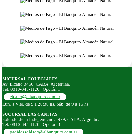
SUCURSAL COLEGIALES
Av. Elcano 3450, CABA, Argentina.
Tel: 0810-345-1120 | Opción 1
elcano@elbanquito.com.ar
Lun. a Vier. de 9 a 20:30 hs. Sáb. de 9 a 15 hs.
SUCURSAL LAS CAÑITAS
Soldado de la Independencia 979, CABA, Argentina.
Tel: 0810-345-1120 | Opción 3
pedidossoldado@elbanquito.com.ar