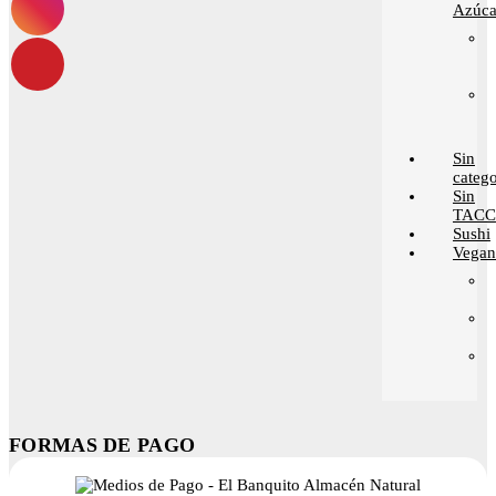
Azúca
Sin
catego
Sin
TACC
Sushi
Vega
FORMAS DE PAGO