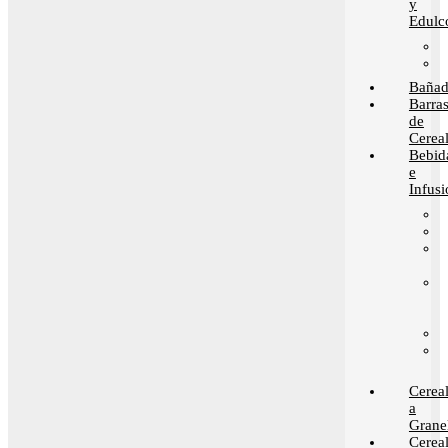
y
Edulc
Bañad
Barra
de
Cerea
Bebid
e
Infusi
Cerea
a
Grane
Cerea