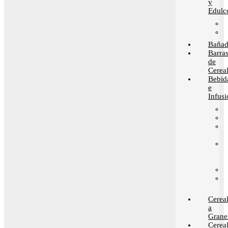
y
Edulc
Bañad
Barra
de
Cerea
Bebid
e
Infusi
Cerea
a
Grane
Cerea