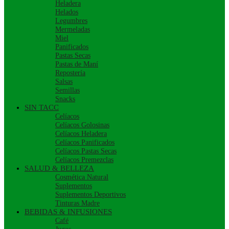
Heladera
Helados
Legumbres
Mermeladas
Miel
Panificados
Pastas Secas
Pastas de Maní
Repostería
Salsas
Semillas
Snacks
SIN TACC
Celíacos
Celíacos Golosinas
Celíacos Heladera
Celíacos Panificados
Celíacos Pastas Secas
Celíacos Premezclas
SALUD & BELLEZA
Cosmética Natural
Suplementos
Suplementos Deportivos
Tinturas Madre
BEBIDAS & INFUSIONES
Café