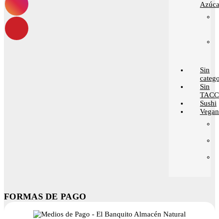
Azúca
Sin
catego
Sin
TACC
Sushi
Vega
FORMAS DE PAGO