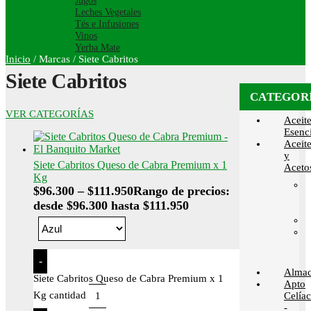
Jugos
Leches Vegetales
Tés e Infusiones
Vinos
Yerba Mate
Inicio
/
Marcas
/
Siete Cabritos
Siete Cabritos
CATEGOR
VER CATEGORÍAS
Aceit
Esenci
Aceit
y
Siete Cabritos Queso de Cabra Premium x 1
Aceto
Kg
$
96.300
–
$
111.950
Rango de precios:
desde $96.300 hasta $111.950
-
Alma
Siete Cabritos Queso de Cabra Premium x 1
Apto
Kg cantidad
Celía
-