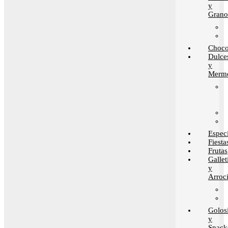
y
Grano
Choco
Dulce
y
Merme
Espec
Fiesta
Frutas
Gallet
y
Arroci
Golos
y
Snack