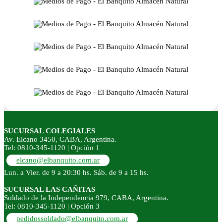
SUCURSAL COLEGIALES
Av. Elcano 3450, CABA, Argentina.
Tel: 0810-345-1120 | Opción 1
elcano@elbanquito.com.ar
Lun. a Vier. de 9 a 20:30 hs. Sáb. de 9 a 15 hs.
SUCURSAL LAS CAÑITAS
Soldado de la Independencia 979, CABA, Argentina.
Tel: 0810-345-1120 | Opción 3
pedidossoldado@elbanquito.com.ar