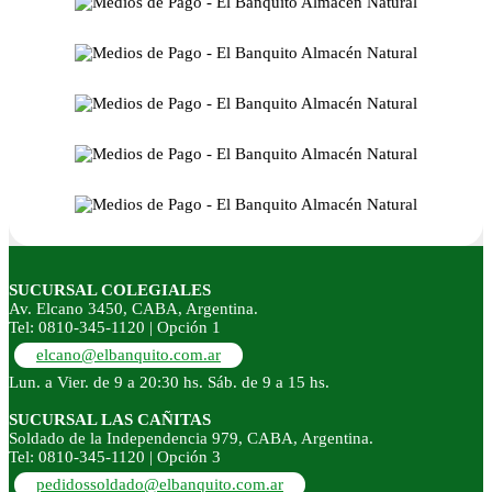
SUCURSAL COLEGIALES
Av. Elcano 3450, CABA, Argentina.
Tel: 0810-345-1120 | Opción 1
elcano@elbanquito.com.ar
Lun. a Vier. de 9 a 20:30 hs. Sáb. de 9 a 15 hs.
SUCURSAL LAS CAÑITAS
Soldado de la Independencia 979, CABA, Argentina.
Tel: 0810-345-1120 | Opción 3
pedidossoldado@elbanquito.com.ar