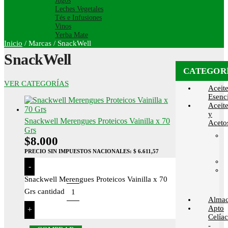
Jugos
Leches Vegetales
Tés e Infusiones
Vinos
Yerba Mate
Inicio
/
Marcas
/
SnackWell
SnackWell
CATEGOR
VER CATEGORÍAS
Aceit
Esenci
Aceit
y
Snackwell Merengues Proteicos Vainilla x 70
Aceto
Grs
$
8.000
PRECIO SIN IMPUESTOS NACIONALES:
$ 6.611,57
-
Snackwell Merengues Proteicos Vainilla x 70
Grs cantidad
Alma
Apto
+
Celía
-