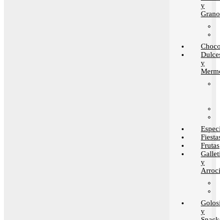
y
Grano
Choco
Dulce
y
Merme
Espec
Fiesta
Frutas
Gallet
y
Arroci
Golos
y
Snack