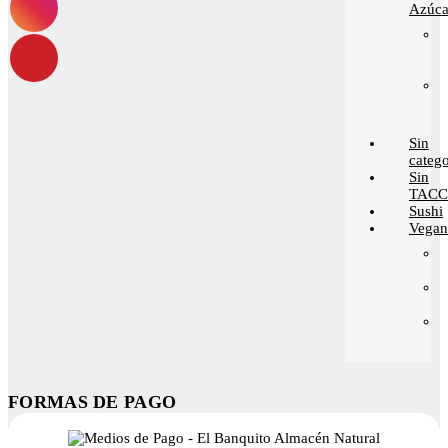
Azúca
Sin
catego
Sin
TACC
Sushi
Vega
FORMAS DE PAGO