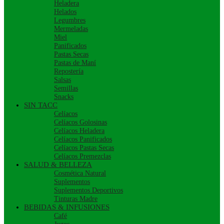
Heladera
Helados
Legumbres
Mermeladas
Miel
Panificados
Pastas Secas
Pastas de Maní
Repostería
Salsas
Semillas
Snacks
SIN TACC
Celíacos
Celíacos Golosinas
Celíacos Heladera
Celíacos Panificados
Celíacos Pastas Secas
Celíacos Premezclas
SALUD & BELLEZA
Cosmética Natural
Suplementos
Suplementos Deportivos
Tinturas Madre
BEBIDAS & INFUSIONES
Café