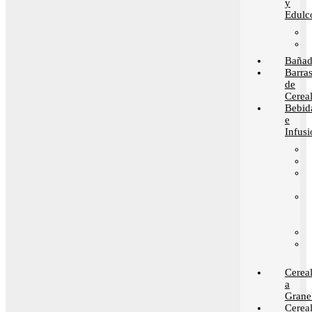
y
Edulc
Bañad
Barra
de
Cerea
Bebid
e
Infusi
Cerea
a
Grane
Cerea