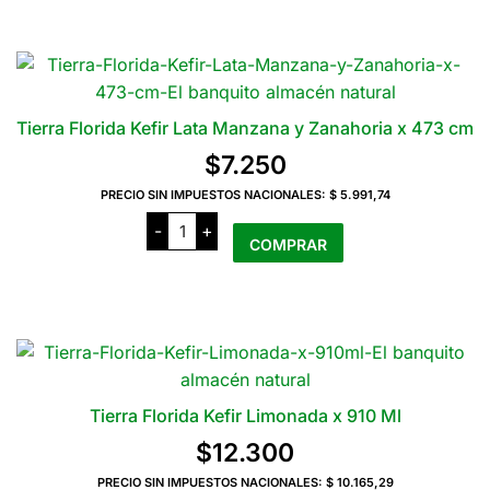
Serranas
producto
cantidad
tiene
varias
variantes.
Las
Tierra Florida Kefir Lata Manzana y Zanahoria x 473 cm
opciones
$
7.250
se
pueden
PRECIO SIN IMPUESTOS NACIONALES:
$ 5.991,74
Tierra
elegir
-
+
Florida
COMPRAR
en
Kefir
Lata
la
Manzana
y
página
Zanahoria
del
x
473
producto
cm
cantidad
Tierra Florida Kefir Limonada x 910 Ml
$
12.300
PRECIO SIN IMPUESTOS NACIONALES:
$ 10.165,29