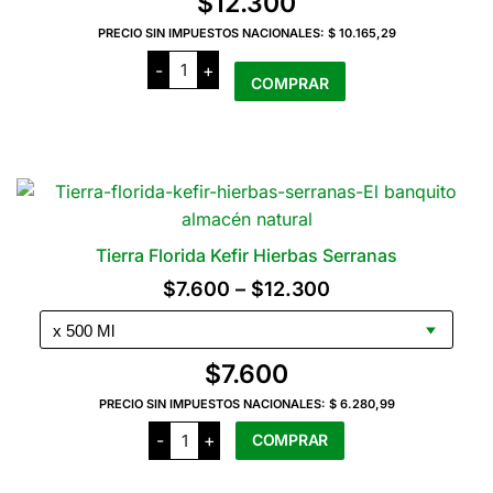
$
12.300
se
pueden
PRECIO SIN IMPUESTOS NACIONALES:
$ 10.165,29
Tierra
elegir
-
+
Florida
COMPRAR
en
Kefir
Hibiscus
la
x
910
página
Ml
del
cantidad
producto
Tierra Florida Kefir Hierbas Serranas
Rango
$
7.600
–
$
12.300
de
precios:
$
7.600
desde
PRECIO SIN IMPUESTOS NACIONALES:
$ 6.280,99
$7.600
Tierra
-
+
COMPRAR
Florida
hasta
Kefir
Hierbas
$12.300
Este