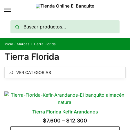
Skip
Skip
to
to
navigation
content
Buscar
Buscar
por:
Inicio
Marcas
Tierra Florida
/
/
Tierra Florida
VER CATEGORÍAS
Tierra Florida Kefir Arándanos
Rango
$
7.600
–
$
12.300
de