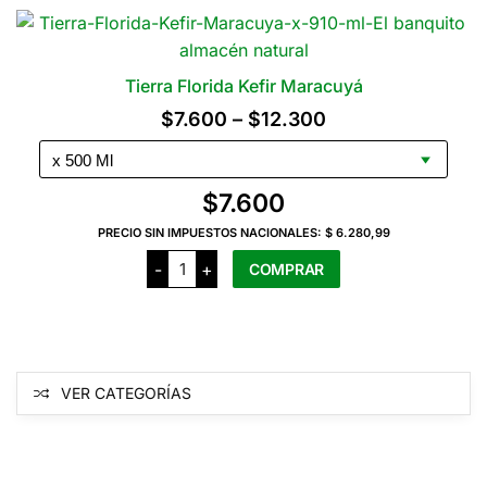
varias
variantes.
Las
Tierra Florida Kefir Maracuyá
opciones
Rango
$
7.600
–
$
12.300
se
de
pueden
precios:
elegir
$
7.600
en
desde
la
PRECIO SIN IMPUESTOS NACIONALES:
$ 6.280,99
$7.600
Tierra
página
-
+
COMPRAR
Florida
hasta
del
Kefir
Maracuyá
$12.300
Este
producto
cantidad
producto
tiene
varias
VER CATEGORÍAS
variantes.
Las
opciones