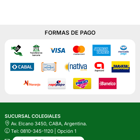
se
pueden
elegir
en
la
FORMAS DE PAGO
página
del
producto
SUCURSAL COLEGIALES
Av. Elcano 3450, CABA, Argentina.
Tel: 0810-345-1120 | Opción 1