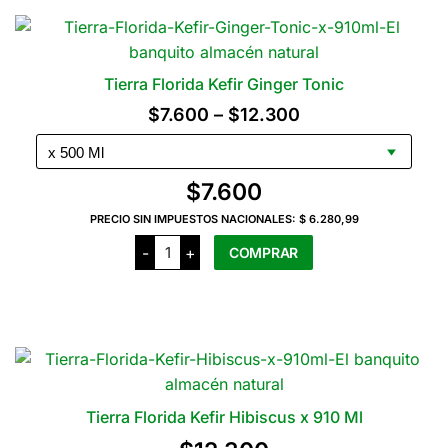
del
910
Ml
producto
cantidad
Tierra Florida Kefir Ginger Tonic
Rango
$
7.600
–
$
12.300
de
precios:
$
7.600
desde
PRECIO SIN IMPUESTOS NACIONALES:
$ 6.280,99
$7.600
Tierra
-
+
COMPRAR
Florida
hasta
Kefir
Ginger
$12.300
Este
Tonic
producto
cantidad
tiene
varias
variantes.
Las
Tierra Florida Kefir Hibiscus x 910 Ml
opciones