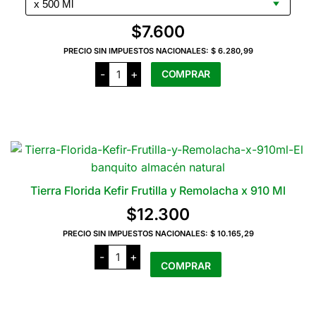
precios:
$
7.600
desde
PRECIO SIN IMPUESTOS NACIONALES:
$ 6.280,99
$7.600
Tierra
-
+
COMPRAR
Florida
hasta
Kefir
Arándanos
$12.300
Este
cantidad
producto
tiene
varias
variantes.
Las
Tierra Florida Kefir Frutilla y Remolacha x 910 Ml
opciones
$
12.300
se
pueden
PRECIO SIN IMPUESTOS NACIONALES:
$ 10.165,29
Tierra
elegir
-
+
Florida
COMPRAR
en
Kefir
Frutilla
la
y
Remolacha
página
x