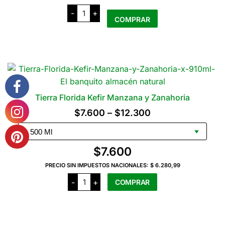
Tierra
-
+
Florida
COMPRAR
Kefir
Limonada
x
910
Ml
cantidad
Tierra Florida Kefir Manzana y Zanahoria
Rango
$
7.600
–
$
12.300
de
precios:
$
7.600
desde
PRECIO SIN IMPUESTOS NACIONALES:
$ 6.280,99
$7.600
Tierra
-
+
COMPRAR
Florida
hasta
Kefir
Manzana
$12.300
Este
y
producto
Zanahoria
cantidad
tiene