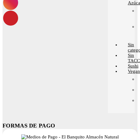
Azúca
Sin
catego
Sin
TACC
Sushi
Vega
FORMAS DE PAGO