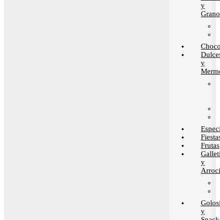
y
Grano
Choco
Dulce
y
Merme
Espec
Fiesta
Frutas
Gallet
y
Arroci
Golos
y
Snack