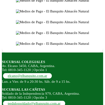
SUCURSAL COLEGIALES
Av. Elcano 3450, CABA, Argentina.
Tel: 0810-345-1120 | Opción 1
elcano@elbanquito.com.ar
Lun. a Vier. de 9 a 20:30 hs. Sáb. de 9 a 15 hs.
SUCURSAL LAS CAÑITAS
Soldado de la Independencia 979, CABA, Argentina.
Tel: 0810-345-1120 | Opción 3
pedidossoldado@elbanquito.com.ar