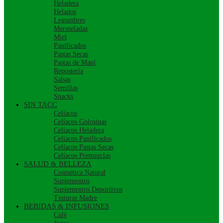
Heladera
Helados
Legumbres
Mermeladas
Miel
Panificados
Pastas Secas
Pastas de Maní
Repostería
Salsas
Semillas
Snacks
SIN TACC
Celíacos
Celíacos Golosinas
Celíacos Heladera
Celíacos Panificados
Celíacos Pastas Secas
Celíacos Premezclas
SALUD & BELLEZA
Cosmética Natural
Suplementos
Suplementos Deportivos
Tinturas Madre
BEBIDAS & INFUSIONES
Café