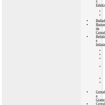
y
Edulc
Bañad
Barra
de
Cerea
Bebid
e
Infusi
Cerea
a
Grane
Cerea