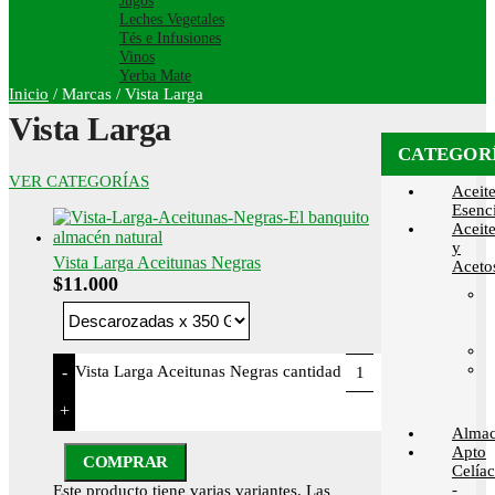
Jugos
Leches Vegetales
Tés e Infusiones
Vinos
Yerba Mate
Inicio
/
Marcas
/
Vista Larga
Vista Larga
CATEGOR
VER CATEGORÍAS
Aceit
Esenci
Aceit
y
Vista Larga Aceitunas Negras
Aceto
$
11.000
Vista Larga Aceitunas Negras cantidad
-
+
Alma
Apto
COMPRAR
Celía
-
Este producto tiene varias variantes. Las