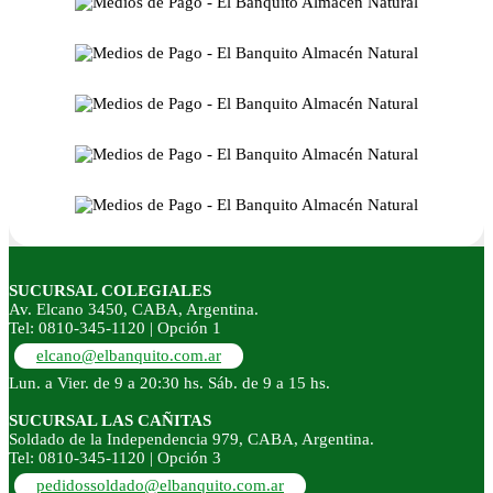
SUCURSAL COLEGIALES
Av. Elcano 3450, CABA, Argentina.
Tel: 0810-345-1120 | Opción 1
elcano@elbanquito.com.ar
Lun. a Vier. de 9 a 20:30 hs. Sáb. de 9 a 15 hs.
SUCURSAL LAS CAÑITAS
Soldado de la Independencia 979, CABA, Argentina.
Tel: 0810-345-1120 | Opción 3
pedidossoldado@elbanquito.com.ar