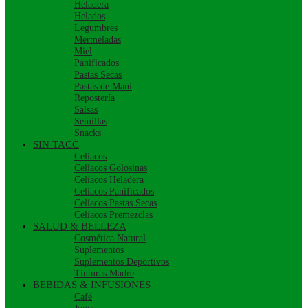
Heladera
Helados
Legumbres
Mermeladas
Miel
Panificados
Pastas Secas
Pastas de Maní
Repostería
Salsas
Semillas
Snacks
SIN TACC
Celíacos
Celíacos Golosinas
Celíacos Heladera
Celíacos Panificados
Celíacos Pastas Secas
Celíacos Premezclas
SALUD & BELLEZA
Cosmética Natural
Suplementos
Suplementos Deportivos
Tinturas Madre
BEBIDAS & INFUSIONES
Café