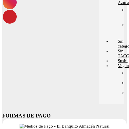
Azúca
Sin
catego
Sin
TACC
Sushi
Vega
FORMAS DE PAGO