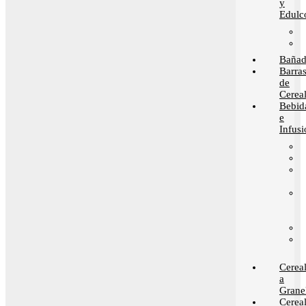
y
Edulc
Bañad
Barra
de
Cerea
Bebid
e
Infusi
Cerea
a
Grane
Cerea