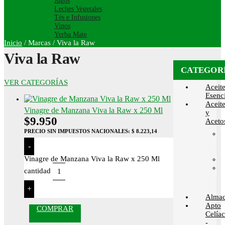
Jugos
Leches Vegetales
Tés e Infusiones
Vinos
Yerba Mate
Inicio
/
Marcas
/
Viva la Raw
Viva la Raw
CATEGOR
VER CATEGORÍAS
Aceit
Esenci
Aceit
Vinagre de Manzana Viva la Raw x 250 Ml
y
$
9.950
Aceto
PRECIO SIN IMPUESTOS NACIONALES:
$ 8.223,14
-
Vinagre de Manzana Viva la Raw x 250 Ml
cantidad
+
Alma
Apto
COMPRAR
Celía
-