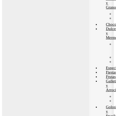
y
Grano
Choco
Dulce
y
Merme
Espec
Fiesta
Frutas
Gallet
y
Arroci
Golos
y
Snack