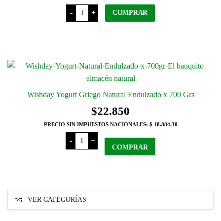
Wishday
-
+
desde
COMPRAR
Yogur
x
$6.600
250
Este
Grs
hasta
producto
cantidad
tiene
$10.500
varias
variantes.
Las
Wishday Yogurt Griego Natural Endulzado x 700 Grs
opciones
$
22.850
se
PRECIO SIN IMPUESTOS NACIONALES:
$ 18.884,30
pueden
Wishday
elegir
-
+
Yogurt
COMPRAR
en
Griego
Natural
la
Endulzado
x
página
700
del
Grs
cantidad
producto
VER CATEGORÍAS