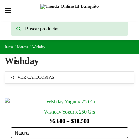
Skip
Skip
to
to
navigation
content
Buscar
Buscar
por:
Inicio
/
Marcas
/
Wishday
Wishday
VER CATEGORÍAS
Wishday Yogur x 250 Grs
Rango
$
6.600
–
$
10.500
de
precios: