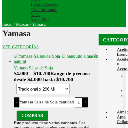
Jugos
Leches Vegetales
Tés e Infusiones
Vinos
Yerba Mate
Inicio
/
Marcas
/
Yamasa
Yamasa
CATEGOR
VER CATEGORÍAS
Aceit
Esenci
Aceit
y
Yamasa Salsa de Soja
Aceto
$
4.000
–
$
10.700
Rango de precios:
desde $4.000 hasta $10.700
Yamasa Salsa de Soja cantidad
-
+
Alma
COMPRAR
Apto
Celía
Este producto tiene varias variantes. Las
-
opciones se pueden elegir en la página del