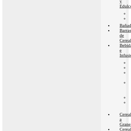
y
Edulc
Bañad
Barra
de
Cerea
Bebid
e
Infusi
Cerea
a
Grane
Cerea