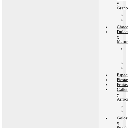
y
Grano
Choco
Dulce
y
Merme
Espec
Fiesta
Frutas
Gallet
y
Arroci
Golos
y
Snack