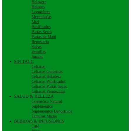
Heladera
Helados
Legumbres
Mermeladas
Miel
Panificados
Pastas Secas
Pastas de Maní
Repostería
Salsas
Semillas
Snacks
SIN TACC
Celíacos
Celíacos Golosinas
Celíacos Heladera
Celíacos Panificados
Celíacos Pastas Secas
Celíacos Premezclas
SALUD & BELLEZA
Cosmética Natural
Suplementos
Suplementos Deportivos
Tinturas Madre
BEBIDAS & INFUSIONES
Café