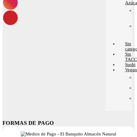
Azúca
Sin
catego
Sin
TACC
Sushi
Vega
FORMAS DE PAGO