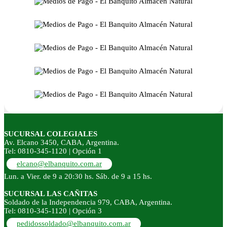
SUCURSAL COLEGIALES
Av. Elcano 3450, CABA, Argentina.
Tel: 0810-345-1120 | Opción 1
elcano@elbanquito.com.ar
Lun. a Vier. de 9 a 20:30 hs. Sáb. de 9 a 15 hs.
SUCURSAL LAS CAÑITAS
Soldado de la Independencia 979, CABA, Argentina.
Tel: 0810-345-1120 | Opción 3
pedidossoldado@elbanquito.com.ar