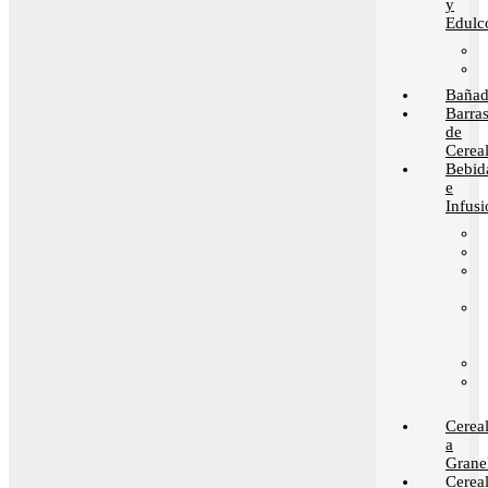
y
Edulc
Bañad
Barra
de
Cerea
Bebid
e
Infusi
Cerea
a
Grane
Cerea