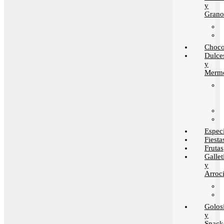
y
Grano
Choco
Dulce
y
Merme
Espec
Fiesta
Frutas
Gallet
y
Arroci
Golos
y
Snack