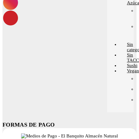
Azúca
Sin
catego
Sin
TACC
Sushi
Vega
FORMAS DE PAGO