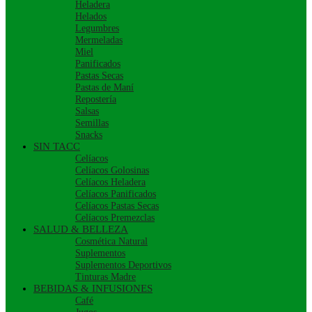
Heladera
Helados
Legumbres
Mermeladas
Miel
Panificados
Pastas Secas
Pastas de Maní
Repostería
Salsas
Semillas
Snacks
SIN TACC
Celíacos
Celíacos Golosinas
Celíacos Heladera
Celíacos Panificados
Celíacos Pastas Secas
Celíacos Premezclas
SALUD & BELLEZA
Cosmética Natural
Suplementos
Suplementos Deportivos
Tinturas Madre
BEBIDAS & INFUSIONES
Café