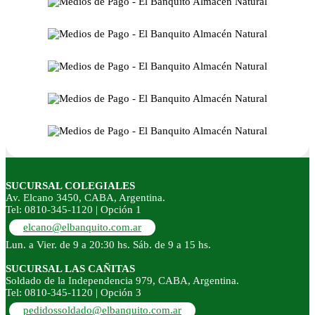
SUCURSAL COLEGIALES
Av. Elcano 3450, CABA, Argentina.
Tel: 0810-345-1120 | Opción 1
elcano@elbanquito.com.ar
Lun. a Vier. de 9 a 20:30 hs. Sáb. de 9 a 15 hs.
SUCURSAL LAS CAÑITAS
Soldado de la Independencia 979, CABA, Argentina.
Tel: 0810-345-1120 | Opción 3
pedidossoldado@elbanquito.com.ar