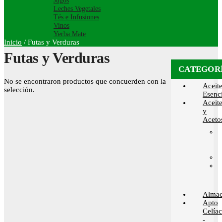
Jugos
Leches Vegetales
Tés e Infusiones
Vinos
Yerba Mate
Inicio
/
Futas y Verduras
Futas y Verduras
CATEGOR
No se encontraron productos que concuerden con la
Aceit
selección.
Esenci
Aceit
y
Aceto
Alma
Apto
Celía
-